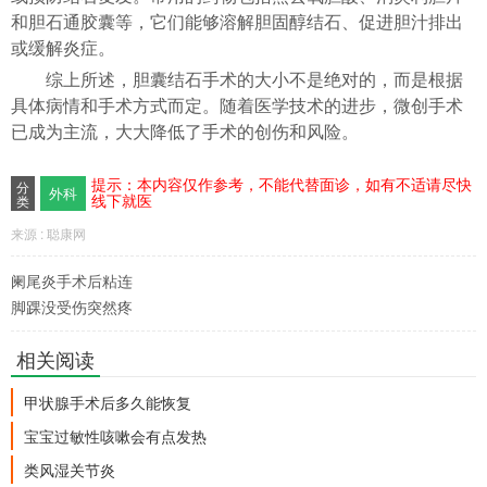
和胆石通胶囊等，它们能够溶解胆固醇结石、促进胆汁排出
或缓解炎症。
综上所述，胆囊结石手术的大小不是绝对的，而是根据
具体病情和手术方式而定。随着医学技术的进步，微创手术
已成为主流，大大降低了手术的创伤和风险。
提示：本内容仅作参考，不能代替面诊，如有不适请尽快
分
外科
线下就医
类
来源 : 聪康网
阑尾炎手术后粘连
脚踝没受伤突然疼
相关阅读
甲状腺手术后多久能恢复
宝宝过敏性咳嗽会有点发热
类风湿关节炎