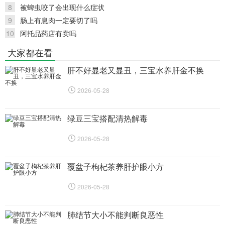
8
被蜱虫咬了会出现什么症状
9
肠上有息肉一定要切了吗
10
阿托品药店有卖吗
大家都在看
肝不好显老又显丑，三宝水养肝金不换
2026-05-28
绿豆三宝搭配清热解毒
2026-05-28
覆盆子枸杞茶养肝护眼小方
2026-05-28
肺结节大小不能判断良恶性