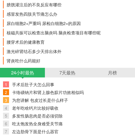
膀胱灌注后的不良反应有哪些
感冒发热四肢关节痛怎么办
尿白细胞2+严重吗 尿检白细胞2+的原因
核磁共振可以检查出脑炎吗 脑炎检查项目有哪些呢
腰穿术后的健康教育
激光碎肾结石多少天排出体外
肾炎吃什么药能好
24小时最热
7天最热
月榜
1
手术后肚子大怎么回事
2
卡络磺钠片和肾上腺色腙片功效相似吗
3
为您讲解 包皮过长是什么样子
4
老年吃啥钙片比较好吸收
5
多发性肠息肉是否必须切除
6
吃太饱发热全身难受关节痛
7
左边肋骨下面是什么器官