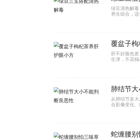
绿豆清热解毒
养生组合，适
覆盆子枸
肝不好脸色差
生津，不花钱
肺结节大
从肺结节多大
合影像变化、
蛇缠腰别