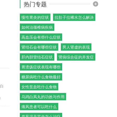
热门专题
慢性胃炎的症状
拉肚子拉稀水怎么解决
如何治颈椎病疾病
高血压会有些什么症状
肾结石会有哪些症状
男人肾虚的表现
肝内胆管结石症状
肾病综合征的并发症
胃溃疡症状表现有哪些
糖尿病吃什么食物最好
白
女性贫血吃什么食物
乌鸡白凤丸的功效与作用
1
痛风患者可以吃什么
类风湿关节炎怎么治疗