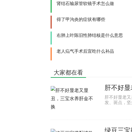
肾结石输尿管软镜手术怎么做
得了甲沟炎的症状有哪些
右肺上叶陈旧性肺结核是什么意思
老人疝气手术后宜吃什么补品
大家都在看
肝不好显
肝不好显老又
发、斑点，坚
绿豆三宝