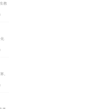
生教
1
血化
1
散寒。
1
克煮