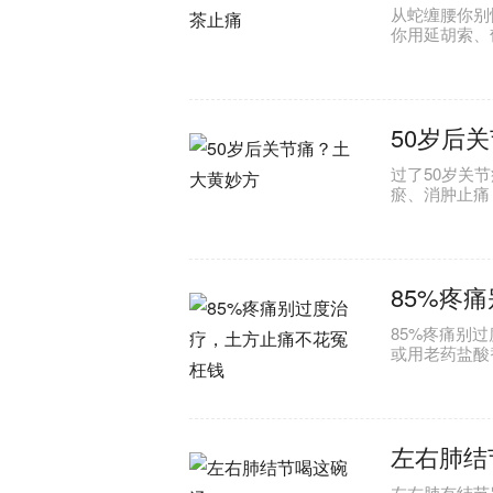
从蛇缠腰你别
你用延胡索、
50岁后
过了50岁关
瘀、消肿止痛
85%疼
85%疼痛别
或用老药盐酸
左右肺结
左右肺有结节