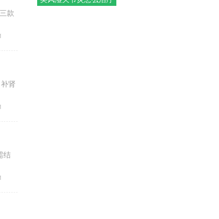
三款
1
、补肾
1
需结
1