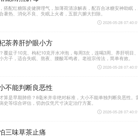
，搭配红糖陈皮健脾理气，加薄荷清凉解表，配百合冰糖安神助眠，
合暑热、消化不良、失眠上火者，五脏六腑大扫除。
2026-05-28 07:40:0
杞茶养肝护眼小方
？覆盆子10克、枸杞10克开水冲泡，每周3次，连喝3周。养肝明目
小方子，适合失眠、熬夜、腰酸耳鸣者。老祖宗传法，简单有效。
2026-05-28 07:40:0
小不能判断良恶性
才算是早期肺癌？8毫米并非绝对标准，大小不能单独判断良恶性。
病史等综合评估，切勿仅凭尺寸决定治疗方案。
2026-05-28 07:40:0
怕三味草茶止痛