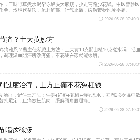
怕，三味野草煮水喝帮你解决大麻烦，少走弯路少花钱。中医曹静医
郁金、玫瑰代茶饮，疏肝解郁、行气止痛，缓解带状疱疹疼痛。
2026-05-28 07:40:0
关节痛？土大黄妙方
节疼痛难忍？曹主任私藏土方法：土大黄10克配山楂10克煮水喝，活
，调理淤血阻滞所致疼痛，不花钱在家就能缓解。
2026-05-28 07:40:0
痛别过度治疗，土方止痛不花冤枉钱
过度治疗，记住土方法：生姜+红枣+花椒+枸杞煮水，每周2-3次温中
替扎尼定，止痛放松肌肉，缓解颈肩腰腿痛。
2026-05-28 07:40:0
节喝这碗汤
别乱花钱，老祖宗土方：红枣6克、枸杞10克、车前草与蒲公英各15