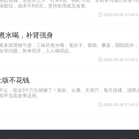
痰散结，成本不到5元，坚持饮用或见改善。
2026-05-28 07:40:0
煮水喝，补肾强身
差多因肾精亏虚，三味药煮水喝：菟丝子、黄精、桑葚，阴阳双补，
短等问题，简单经济，人人喝得起。
2026-05-28 07:40:0
止咳不花钱
嗽不止，按这3个穴位就够了！鱼际、太渊、天突穴，每天按揉，清肺
其甲流高发季适用。
2026-05-28 07:40:0