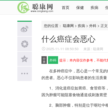
首页
保健
疾病
您的位置：
聪康网
>
疾病
>
外科
> 正文
什么癌症会恶心
2025-11-11 08:50:50
来源 : 聪康网
分
外科
提示：本内容仅作参考，不能代
类
在多种癌症中，恶心是一个常见的症
的患者。恶心不仅影响患者的生活质量
1、消化道癌症如胃癌、食管癌等，
因为肿瘤可能阻塞食物通道或刺激胃壁
2、脑部肿瘤，特别是位于呕吐中枢