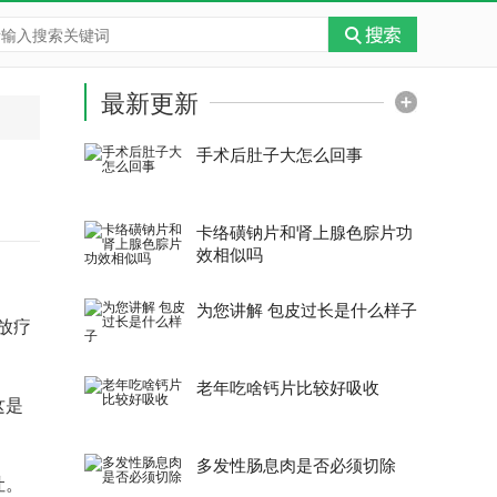
最新更新
手术后肚子大怎么回事
卡络磺钠片和肾上腺色腙片功
效相似吗
为您讲解 包皮过长是什么样子
放疗
老年吃啥钙片比较好吸收
这是
多发性肠息肉是否必须切除
吐。