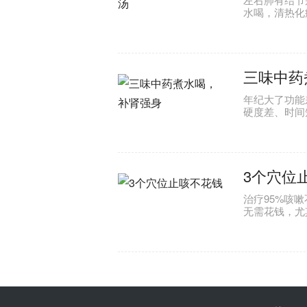
水喝，清热化
三味中药
年纪大了功能
硬度差、时间
3个穴位
治疗95%咳
无需花钱，尤