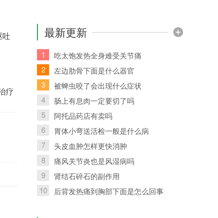
最新更新
呕吐
1
吃太饱发热全身难受关节痛
2
左边肋骨下面是什么器官
3
被蜱虫咬了会出现什么症状
治疗
4
肠上有息肉一定要切了吗
5
阿托品药店有卖吗
6
胃体小弯送活检一般是什么病
7
头皮血肿怎样更快消肿
8
痛风关节炎也是风湿病吗
9
肾结石碎石的副作用
10
后背发热痛到胸部下面是怎么回事