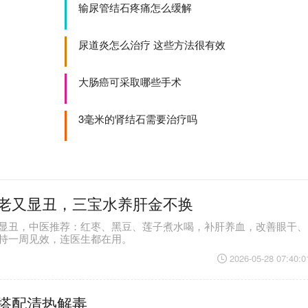
输尿管结石疼痛怎么缓解
尿道炎怎么治疗 这些方法很有效
大肠癌可采取哪些手术
3毫米的肾结石需要治疗吗
老又显丑，三宝水养肝金不换
显丑，中医推荐：红枣、黑豆、莲子煮水喝，补肝养血，改善眼干、
持一周见效，连医生都在用。
2026-05-28 07:40:0
搭配清热解毒