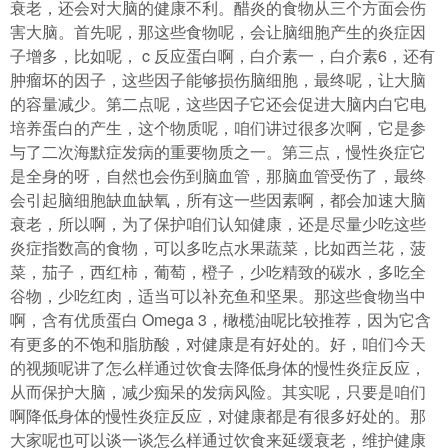
衰老，还会对大脑的健康不利。醋炎的食物从三个方面会伤
害大脑。首先呢，那这些食物呢，会让脑细胞产生的炎症因
子增多，比如呢， c 反应蛋白啊，白介素一，白介素6，还有
肿瘤坏的因子，这些因子能够损伤脑细胞，最终呢，让大脑
的容量减少。第二点呢，这些因子它还会促进大脑内白它电
培养蛋白的产生，这个物质呢，咱们讲过很多次啊，它是参
与了二次海默症发病的重要物质之一。第三点，慢性炎症它
是全身的呀，自然也会伤到脑血管，那脑血管受伤了，最终
会引起脑细胞缺血缺氧，所有这一些因素啊，都会加速大脑
衰老，所以啊，为了保护咱们认知健康，还是尽量少吃这些
炎症指数高的食物，可以多吃点水果蔬菜，比如西兰花，菠
菜，茄子，西红柿，葡萄，橙子，少吃精致的碳水，多吃全
谷物，少吃红肉，适当可以补充鱼和坚果。那这些食物当中
啊，含有优质蛋白 Omega 3，橄榄油呢比较推荐，因为它含
有更多的不饱和脂肪酸，对健康是有好处的。好，咱们今天
的视频呢讲了怎么样通过饮食去降低身体的慢性炎症反应，
从而保护大脑，减少痴呆的发病风险。其实呢，只要是咱们
啊降低身体的慢性炎症反应，对健康都是有很多好处的。那
大家呢也可以谈一谈怎么样通过饮食来延缓衰老，维护健康