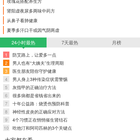
玫瑰花搭配养生方
肾阳虚夜尿多两味中药方
从鼻子看肺健康
夏季多汗口干或因气阴两虚
24小时最热
7天最热
月榜
1
防艾路上，让爱多一点
2
男人也有“大姨夫”生理周期
3
医生朋友陪你守护健康
4
男人身上3种传染症状需警惕
5
灰指甲的正确治疗方法
6
很多病都是省钱省出来的
7
十年公益路：烧烫伤预防科普
8
神经性皮炎的正确应对方法
9
4个习惯正在悄悄催生肾结石
10
吃他汀和阿司匹林的3个关键点
大家都在看