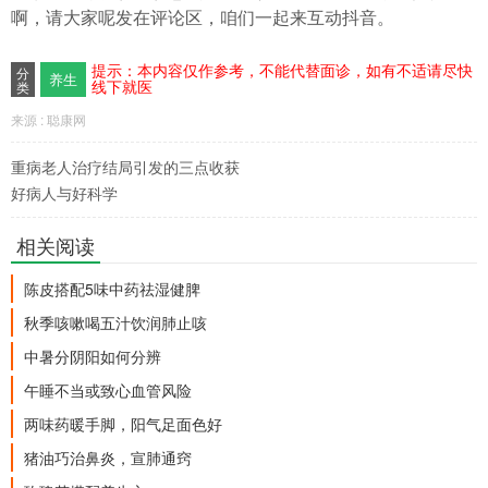
啊，请大家呢发在评论区，咱们一起来互动抖音。
提示：本内容仅作参考，不能代替面诊，如有不适请尽快
分
养生
线下就医
类
来源 : 聪康网
重病老人治疗结局引发的三点收获
好病人与好科学
相关阅读
陈皮搭配5味中药祛湿健脾
秋季咳嗽喝五汁饮润肺止咳
中暑分阴阳如何分辨
午睡不当或致心血管风险
两味药暖手脚，阳气足面色好
猪油巧治鼻炎，宣肺通窍