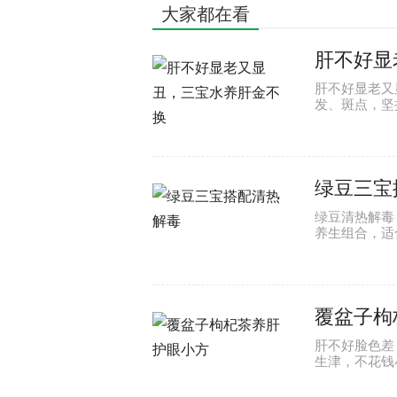
大家都在看
肝不好显
肝不好显老又
发、斑点，坚
绿豆三宝
绿豆清热解毒
养生组合，适
覆盆子枸
肝不好脸色差
生津，不花钱