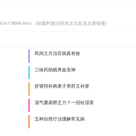
/ck178694.html
(转载时请注明本文出处及文章链接)
民间土方治百病真有效
三味药助眠养血安神
肝肾同补两果子养肝又补肾
湿气重易胖乏力？一招祛湿茶
五种自然疗法缓解常见病