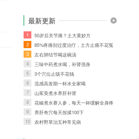
最新更新
1
50岁后关节痛？土大黄妙方
2
85%疼痛别过度治疗，土方止痛不花冤
枉钱
3
左右肺结节喝这碗汤
4
三味中药煮水喝，补肾强身
5
3个穴位止咳不花钱
6
流感高发期一杯水全家喝
7
山茱萸煮水养肝补肾
8
花椒煮水赛人参，每天一杯缓解全身疼
痛
9
养肝奇穴每天按揉100下
10
农村野草治五种常见病