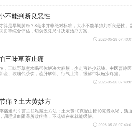
小不能判断良恶性
才算是早期肺癌？8毫米并非绝对标准，大小不能单独判断良恶性。
病史等综合评估，切勿仅凭尺寸决定治疗方案。
2026-05-28 07:40:0
怕三味草茶止痛
怕，三味野草煮水喝帮你解决大麻烦，少走弯路少花钱。中医曹静医
郁金、玫瑰代茶饮，疏肝解郁、行气止痛，缓解带状疱疹疼痛。
2026-05-28 07:40:0
关节痛？土大黄妙方
节疼痛难忍？曹主任私藏土方法：土大黄10克配山楂10克煮水喝，活
，调理淤血阻滞所致疼痛，不花钱在家就能缓解。
2026-05-28 07:40:0