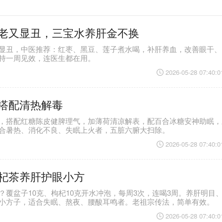
老又显丑，三宝水养肝金不换
显丑，中医推荐：红枣、黑豆、莲子煮水喝，补肝养血，改善眼干、
持一周见效，连医生都在用。
2026-05-28 07:40:0
搭配清热解毒
，搭配红糖陈皮健脾理气，加薄荷清凉解表，配百合冰糖安神助眠，
合暑热、消化不良、失眠上火者，五脏六腑大扫除。
2026-05-28 07:40:0
杞茶养肝护眼小方
？覆盆子10克、枸杞10克开水冲泡，每周3次，连喝3周。养肝明目
小方子，适合失眠、熬夜、腰酸耳鸣者。老祖宗传法，简单有效。
2026-05-28 07:40:0