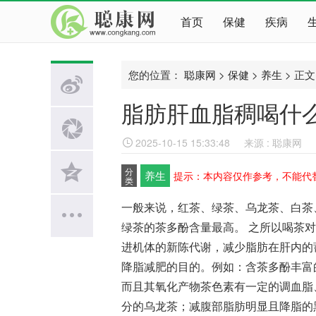
首页
保健
疾病
您的位置：
聪康网
>
保健
>
养生
> 正文
脂肪肝血脂稠喝什
2025-10-15 15:33:48
来源 : 聪康网
分
养生
提示：本内容仅作参考，不能代
类
一般来说，红茶、绿茶、乌龙茶、白茶
绿茶的茶多酚含量最高。 之所以喝茶
进机体的新陈代谢，减少脂肪在肝内的
降脂减肥的目的。例如：含茶多酚丰富
而且其氧化产物茶色素有一定的调血脂
分的乌龙茶；减腹部脂肪明显且降脂的