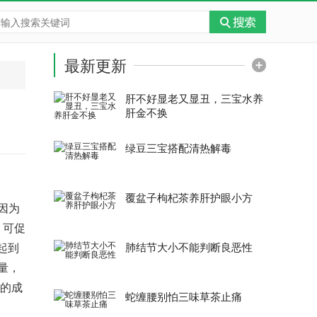
最新更新
肝不好显老又显丑，三宝水养
肝金不换
绿豆三宝搭配清热解毒
覆盆子枸杞茶养肝护眼小方
因为
，可促
起到
肺结节大小不能判断良恶性
量，
肪的成
蛇缠腰别怕三味草茶止痛