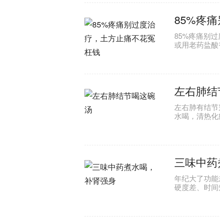
85%疼
85%疼痛别
或用老药盐酸
左右肺结
左右肺有结节
水喝，清热化
三味中药
年纪大了功能
硬度差、时间