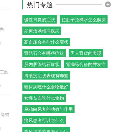
热门专题
慢性胃炎的症状
拉肚子拉稀水怎么解决
白
如何治颈椎病疾病
高血压会有些什么症状
1
肾结石会有哪些症状
男人肾虚的表现
肝内胆管结石症状
肾病综合征的并发症
三款
胃溃疡症状表现有哪些
1
糖尿病吃什么食物最好
女性贫血吃什么食物
乌鸡白凤丸的功效与作用
、补肾
痛风患者可以吃什么
1
类风湿关节炎怎么治疗