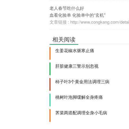
老人春节吃什么好
血看化验单 化验单中的“玄机”
文章链接 : http://www.congkang.com/detail
相关阅读
生姜花椒水驱寒止痛
肝脏健康三警示别忽视
柿子叶3个黄金用法调理三病
桃树叶泡脚缓解全身疼痛
荠菜两搭配调理全身小毛病