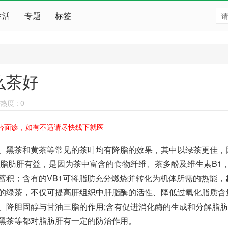
生活
专题
标签
么茶好
热度 :
0
替面诊，如有不适请尽快线下就医
、黑茶和黄茶等常见的茶叶均有降脂的效果，其中以绿茶更佳，
对脂肪肝有益，是因为茶中富含的食物纤维、茶多酚及维生素B1
蓄积；含有的VB1可将脂肪充分燃烧并转化为机体所需的热能，
的绿茶，不仅可提高肝组织中肝脂酶的活性、降低过氧化脂质含
、降胆固醇与甘油三脂的作用;含有促进消化酶的生成和分解脂
黑茶等都对脂肪肝有一定的防治作用。