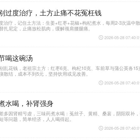
痛别过度治疗，土方止痛不花冤枉钱
过度治疗，记住土方法：生姜+红枣+花椒+枸杞煮水，每周2-3次温中
替扎尼定，止痛放松肌肉，缓解颈肩腰腿痛。
2026-05-28 07:40:0
节喝这碗汤
别乱花钱，老祖宗土方：红枣6克、枸杞10克、车前草与蒲公英各15
痰散结，成本不到5元，坚持饮用或见改善。
2026-05-28 07:40:0
煮水喝，补肾强身
差多因肾精亏虚，三味药煮水喝：菟丝子、黄精、桑葚，阴阳双补，
短等问题，简单经济，人人喝得起。
2026-05-28 07:40:0