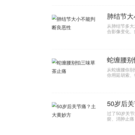
肺结节大
从肺结节多大
合影像变化、
蛇缠腰别
从蛇缠腰你别
你用延胡索、
50岁后
过了50岁关
瘀、消肿止痛