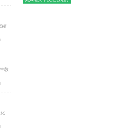
需结
1
生教
1
血化
1