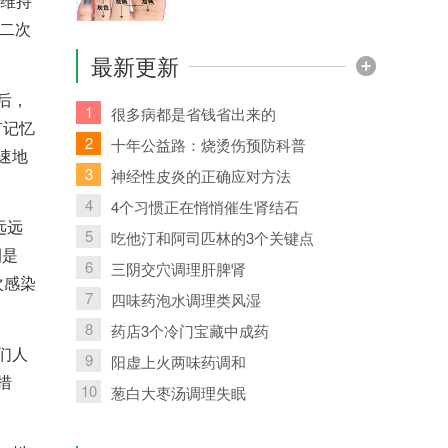
体维持
对二次
最新更新
后，
1
很多病都是省钱省出来的
有记忆
2
十年公益路：烧烫伤预防科普
速地
3
神经性皮炎的正确应对方法
4
4个习惯正在悄悄催生肾结石
远远
5
吃他汀和阿司匹林的3个关键点
例是
6
三阴交穴调理肝脾肾
次感染
7
四味药泡水调理类风湿
8
药店3个冷门宝藏中成药
们人
9
阳虚上火两味药调和
措
10
葱白大枣汤调理失眠