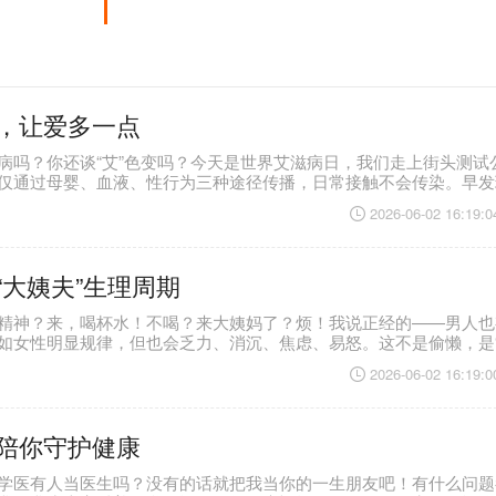
，让爱多一点
病吗？你还谈“艾”色变吗？今天是世界艾滋病日，我们走上街头测试
仅通过母婴、血液、性行为三种途径传播，日常接触不会传染。早发
生活。他们最需要的是理解、尊重与关爱，而非歧视与偏见。
2026-06-02 16:19:0
“大姨夫”生理周期
精神？来，喝杯水！不喝？来大姨妈了？烦！我说正经的——男人也
如女性明显规律，但也会乏力、消沉、焦虑、易怒。这不是偷懒，是
聚会、放松，几天就好。
2026-06-02 16:19:0
陪你守护健康
学医有人当医生吗？没有的话就把我当你的一生朋友吧！有什么问题