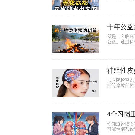
菌、延误癌症
十年公益
我是一名临床
公益。通过科
3.5亿，显
神经性皮
去医院检查说
部等摩擦部位
丙酸氯倍他索
4个习惯
你知道肾结石
可能悄悄帮你
接吃。高尿酸