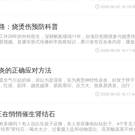
早筛。健康无价，别因小失大。
2026-06-02 16:18:0
路：烧烫伤预防科普
工作29年的外科医生，深耕帆船领域11年，自项目初期便参与烧烫
普视频、直播等形式传播科学急救知识，累计发布百余条内容，播放
著提升公众认知与正确处置率。
2026-06-02 16:17:5
炎的正确应对方法
是生气引起的病，误以为是湿疹，实为典型神经性皮炎，好发于脖子
，红斑、剧痒、越抓越厚、易留黑印。压力大、熬夜易诱发。治疗：
抗炎止痒，维A酸乳膏淡斑；关键要保持心情舒畅、及时疏解情绪。
2026-06-02 16:17:5
正在悄悄催生肾结石
有多痛吗？有人说比生孩子还痛，有人形容像电钻钻肚子。4个常见
“培养”肾结石：喝水太少、过量摄入盐和动物蛋白、高草酸蔬菜不焯
血症、高钙尿症及有家族史者属高风险人群，建议定期尿检和B超检