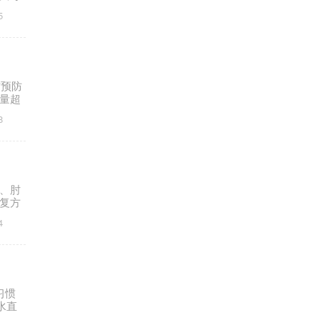
5
伤预防
量超
8
、肘
复方
4
习惯
水直
查。