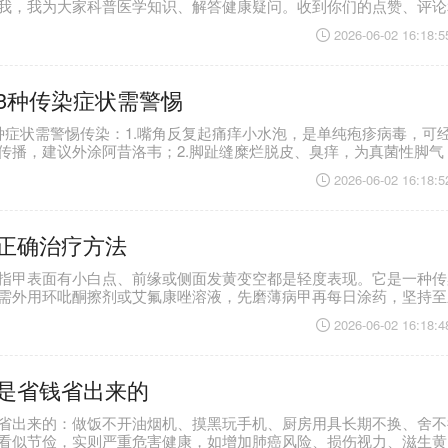
我，我为大家科普医学知识、解答健康疑问。收到你们的点赞、评论
得无比温暖，这些都是我坚持做科普的动力和意义。
2026-06-02 16:18:5
3种传染症状需警惕
种症状需警惕传染：1.嘴角反复起痛痒小水泡，是单纯疱疹病毒，可
传播，建议外涂阿昔洛韦；2.脚趾缝糜烂脱皮、臭痒，为真菌性脚气
引发股癣，可用抗真菌喷剂；3.胸背密布红疙瘩、汗后瘙痒，或是真
2026-06-02 16:18:5
抓挠，需用抗菌药物治疗。
正确治疗方法
指甲表面有小白点、前缘或侧面发黄变空都是轻度表现。它是一种传
需外用环吡酮擦剂或艾氟康唑溶液，先磨薄病甲再每日涂药，坚持至
用抗真菌喷雾消毒或开水烫洗、暴晒。
2026-06-02 16:18:4
是省钱省出来的
省出来的：做饭不开油烟机、摸黑玩手机、厨房用具长期不换、舍不
看似节俭，实则严重危害健康，如增加肺癌风险、损伤视力、滋生黄