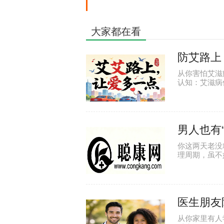
大家都在看
防艾路上
从你害怕艾滋
认知：艾滋病
早治疗可如常
男人也有
你这两天老没
理周期，虽不
夫”来了！多
医生朋友
从你家里有人