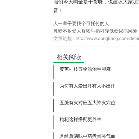
咱们今天啊全是干货呀，也建议大家呢
音！
人一辈子要找个可托付的人
乳糖不耐受人群喝牛奶可降低糖尿病风险
文章链接 : http://www.congkang.com/detail
相关阅读
黄芪桂枝五物汤治手脚麻
为何有人爱出汗有人不出汗
五脏有火对应五大降火穴位
枸杞这样搭配更养生
月经后两味中药煮蛋补气血