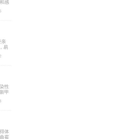
和感
5
经亲
，易
菌性
2
染性
新甲
8
得体
曲霉