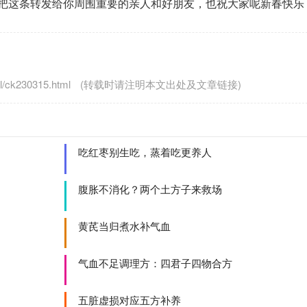
把这条转发给你周围重要的亲人和好朋友，也祝大家呢新春快乐
/ck230315.html
(转载时请注明本文出处及文章链接)
吃红枣别生吃，蒸着吃更养人
腹胀不消化？两个土方子来救场
黄芪当归煮水补气血
气血不足调理方：四君子四物合方
五脏虚损对应五方补养