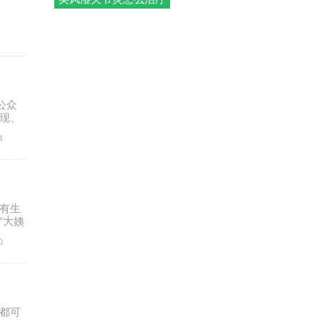
公众
现、
4
有生
“大姨
0
都可