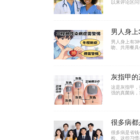
以来评论区问
谢，都让我觉
男人身上
男人身上有3
吻、共用餐具
传染至腹股沟
毛囊炎，切忌
灰指甲的
这是灰指甲，
强的真菌病，
长全；鞋袜须
很多病都
很多病是省钱
检。这些习惯