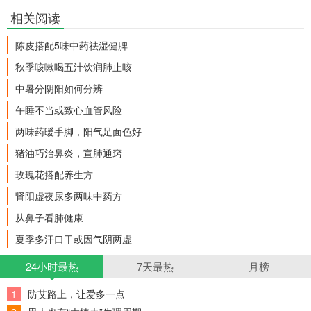
相关阅读
陈皮搭配5味中药祛湿健脾
秋季咳嗽喝五汁饮润肺止咳
中暑分阴阳如何分辨
午睡不当或致心血管风险
两味药暖手脚，阳气足面色好
猪油巧治鼻炎，宣肺通窍
玫瑰花搭配养生方
肾阳虚夜尿多两味中药方
从鼻子看肺健康
夏季多汗口干或因气阴两虚
24小时最热
7天最热
月榜
1
防艾路上，让爱多一点